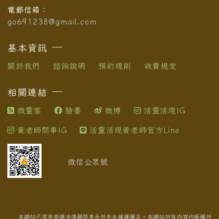
電郵信箱：
go691238@gmail.com
基本資訊
關於我們
諮詢說明
預約規則
收費規定
相關連結
微靈客
臉書
微博
活靈活現IG
黃老師問事IG
活靈活現黃老師官方Line
微信公眾號
本網站已常年委請法律顧問李永然先生維護權益。本網站所有內容均版權所