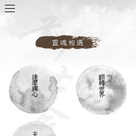
靈魂相遇
達
翻
摩
轉
禪
世
心
界
天