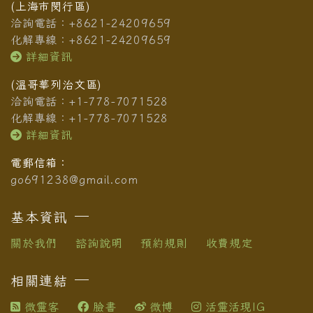
(上海市閔行區)
洽詢電話：+8621-24209659
化解專線：+8621-24209659
詳細資訊
(溫哥華列治文區)
洽詢電話：+1-778-7071528
化解專線：+1-778-7071528
詳細資訊
電郵信箱：
go691238@gmail.com
基本資訊
關於我們
諮詢說明
預約規則
收費規定
相關連結
微靈客
臉書
微博
活靈活現IG