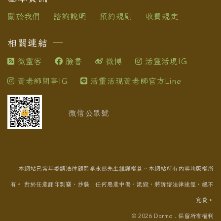
關於我們
諮詢說明
預約規則
收費規定
相關連結
微靈客
臉書
微博
活靈活現IG
黃老師問事IG
活靈活現黃老師官方Line
微信公眾號
本網站已常年委請法律顧問李永然先生維護權益。本網站所有內容均版權所
有。 對於任意翻印剽竊、抄襲；任何惡意中傷、詆毀，將訴諸法律途徑，絕不
寬貸。
© 2026 Darmo . 保留所有權利