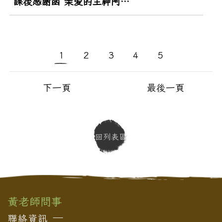
課後感謝函 亲爱的主神阿弥陀佛、达摩祖师、黄老师及各位工作人员好！ 今天下午兴奋认真地听完黄老师整整三个小时的精彩讲课感觉意犹未尽，黄老师今天的讲课非常非常地棒也非常的辛苦，感谢神尊的用心良苦（黄老...
1
2
3
4
5
下一頁
最後一頁
回列表區
黃老師問事
聯絡資訊