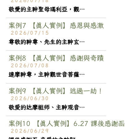
2026/07/18
敬愛的主神聖母瑪利亞，觀世音菩薩，三聖佛，及黃老師和工作人員們您們好： 女兒前些日子報喜說通過醫師二階國考了，她特別提到交卷前有和藥師佛（她的主神）詢問是否可交卷，得到答案後交卷然後通過，她這次比較多...
案例7
【真人實例】感恩與感激
2026/07/15
尊敬的神尊、先生的主神玄天上帝、我和兩個女兒的主神觀音菩薩、黃老師及工作人員您們好： 想跟主神和黃老師分享一個好消息，小女兒考上她的第一志願，順利進了非常難進的麥馬士達大學的健康科學系。只要進了這個系...
案例8
【真人實例】感謝與奇蹟
2026/07/08
達摩神尊，主神觀世音菩薩，黃老師 首先，非常感謝 主神的指示，讓我避開身體災難。也同意讓我轉健康。 一般來說，心血管斑塊壓迫血管，到中度狹窄，任何醫師（包含我自己），都不會輕忽，都會建議要吃藥積極控...
案例9
【真人實例】逃過一劫！
2026/06/30
敬爱的达摩祖师、主神观音菩萨、灵体老师、黄老师及工作人员老师好！ 分享一件惊心动魄的事。北京时间 6 月 26 日周五工作日下班后，我所在的北京第一高办公大楼发生了小型飞机撞击事件（已有官方媒体通报）...
案例10
【真人實例】6.27 課後感謝函
2026/06/29