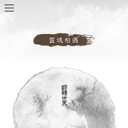
靈魂相遇
翻
轉
世
界