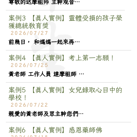
尊敬的达摩祖师 主神观音菩萨 黄老师及工作人员你们好： 儿子中考成绩已出，超常发挥，比平时模拟考试高出 70 分，顺利考上了他自己看好的学校（太原市〇〇中），而且学校的新校区离家很近。感恩主神关照，灵...
案例3
【真人實例】靈體受損的孩子榮
獲總統教育獎
2026/07/27
前幾日， 和媽媽一起來再諮詢的男孩， 自己背著揹包鼓鼓的很重， 孩子很乖巧靦腆笑咪咪的， 坐下來後， 媽媽幫忙從揹包中， 把沈甸甸的講座拿出來， 獲獎的講座要來呈給主神， 媽媽說： 孩子獲得今年總統教...
案例4
【真人實例】考上第一志願！
2026/07/25
黃老師 工作人員 達摩祖師 主神觀世音菩薩您們好： 我兒子在國中會考那天，我跟主神祈禱保佑他考試順利，能考上心中第一志願！ 日前榜單公布，他如願考上高雄高工第一志願！ 我們全家都替他高興！ 謝謝主神的...
案例5
【真人實例】女兒錄取心目中的
學校！
2026/07/22
親愛的黃老師及眾主神您們好！ 在國中會考放榜的日子，女兒錄取了她心目中的學校－台中女中！ 感謝眾主神，為女兒補考運 36 朵，在眾主神、黃老師、及各位工作人員的協助下，給予了女兒最大的助力！ 弟子...
案例6
【真人實例】感恩藥師佛