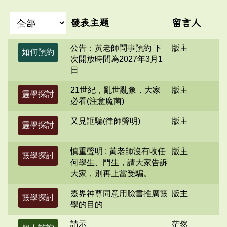
發表主題
留言人
公告：黃老師問事預約 下
版主
如何預約
次開放時間為2027年3月1
日
21世紀，亂世亂象，大家
版主
靈學探討
必看(注意魔菌)
又見誆騙(律師聲明)
版主
靈學探討
慎重聲明 : 黃老師沒有收任
版主
靈學探討
何學生、門生，請大家告訴
大家，別再上當受騙。
靈界神尊同意用臉書推廣靈
版主
靈學探討
學的目的
請示
茫然