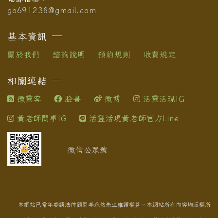
go691238@gmail.com
基本資訊
關於我們
諮詢說明
預約規則
收費規定
相關連結
微靈客
臉書
微博
活靈活現IG
黃老師問事IG
活靈活現黃老師官方Line
微信公眾號
本網站已常年委請法律顧問李永然先生維護權益。本網站所有內容均版權所