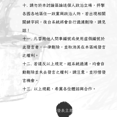
請勿於本討論區論述個人政治立場，抨擊
各國各地區任一政黨與政治人物，若出現相關
關鍵字詞，後台系統將會自行過濾刪除，請見
諒！
凡冒用他人問事編號或使用虛假編號於
此發言者，一律刪除，並取消其在本區域發言
之權利。
若違反以上規定，經系統過濾，均會自
動刪除並失去發言之權利，請注意，並珍惜發
言機會。
以上規範，希冀各位體諒與合作。
發表主題