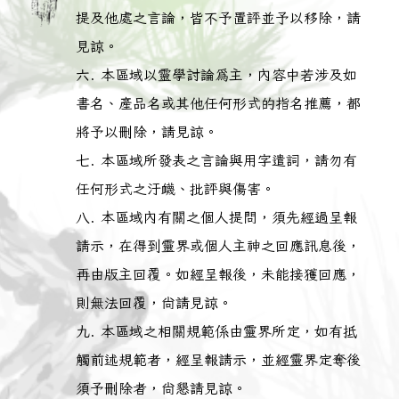
提及他處之言論，皆不予置評並予以移除，請
見諒。
本區域以靈學討論為主，內容中若涉及如
書名、產品名或其他任何形式的指名推薦，都
將予以刪除，請見諒。
本區域所發表之言論與用字遣詞，請勿有
任何形式之汙衊、批評與傷害。
本區域內有關之個人提問，須先經過呈報
請示，在得到靈界或個人主神之回應訊息後，
再由版主回覆。如經呈報後，未能接獲回應，
則無法回覆，尚請見諒。
本區域之相關規範係由靈界所定，如有抵
觸前述規範者，經呈報請示，並經靈界定奪後
須予刪除者，尚懇請見諒。