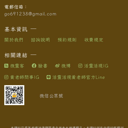
電郵信箱：
go691238@gmail.com
基本資訊
關於我們
諮詢說明
預約規則
收費規定
相關連結
微靈客
臉書
微博
活靈活現IG
黃老師問事IG
活靈活現黃老師官方Line
微信公眾號
本網站已常年委請法律顧問李永然先生維護權益。本網站所有內容均版權所