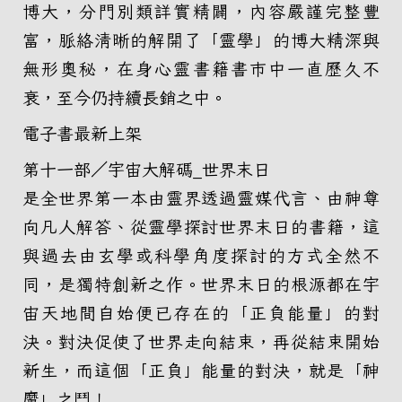
博大，分門別類詳實精闢，內容嚴謹完整豐
富，脈絡清晰的解開了「靈學」的博大精深與
無形奧秘，在身心靈書籍書市中一直歷久不
衰，至今仍持續長銷之中。
電子書最新上架
第十一部／宇宙大解碼_世界末日
是全世界第一本由靈界透過靈媒代言、由神尊
向凡人解答、從靈學探討世界末日的書籍，這
與過去由玄學或科學角度探討的方式全然不
同，是獨特創新之作。世界末日的根源都在宇
宙天地間自始便已存在的「正負能量」的對
決。對決促使了世界走向結束，再從結束開始
新生，而這個「正負」能量的對決，就是「神
魔」之鬥！