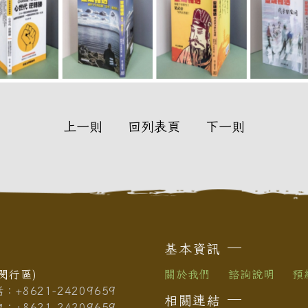
上一則
回列表頁
下一則
基本資訊
閔行區)
關於我們
諮詢說明
預
+8621-24209659
相關連結
+8621-24209659