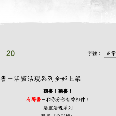
月
20
字體：
正常
聲書－活靈活現系列全部上架
聽書！聽書！
有聲書
－和你分秒有聲相伴！
活靈活現系列
聽書『全球版』