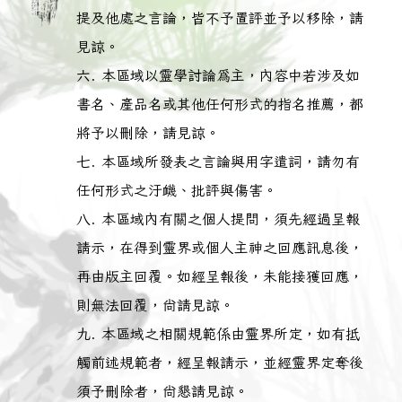
提及他處之言論，皆不予置評並予以移除，請
見諒。
本區域以靈學討論為主，內容中若涉及如
書名、產品名或其他任何形式的指名推薦，都
將予以刪除，請見諒。
本區域所發表之言論與用字遣詞，請勿有
任何形式之汙衊、批評與傷害。
本區域內有關之個人提問，須先經過呈報
請示，在得到靈界或個人主神之回應訊息後，
再由版主回覆。如經呈報後，未能接獲回應，
則無法回覆，尚請見諒。
本區域之相關規範係由靈界所定，如有抵
觸前述規範者，經呈報請示，並經靈界定奪後
須予刪除者，尚懇請見諒。