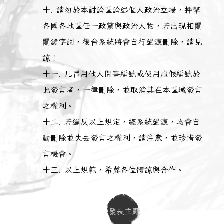
請勿於本討論區論述個人政治立場，抨擊
各國各地區任一政黨與政治人物，若出現相關
關鍵字詞，後台系統將會自行過濾刪除，請見
諒！
凡冒用他人問事編號或使用虛假編號於
此發言者，一律刪除，並取消其在本區域發言
之權利。
若違反以上規定，經系統過濾，均會自
動刪除並失去發言之權利，請注意，並珍惜發
言機會。
以上規範，希冀各位體諒與合作。
發表主題