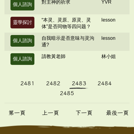
對主神的祈求
YVR
個人諮詢
“本灵、灵原、原灵、灵
lesson
靈學探討
体”是否同物等四问题？
自我暗示是否意味与灵沟
lesson
個人諮詢
通?
請教黃老師
林小姐
個人諮詢
2481
2482
2483
2484
2485
第一頁
上一頁
下一頁
最後一頁