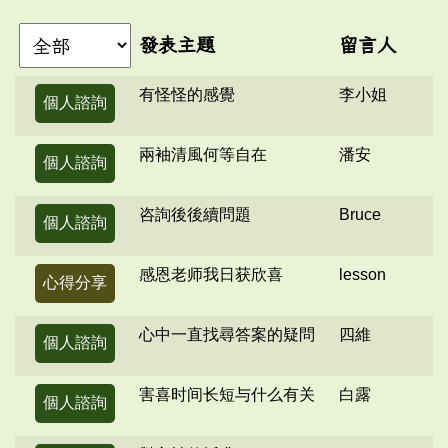
發表主題
留言人
有怪怪的感覺
李小姐
個人諮詢
兩袖清風何等自在
潘安
個人諮詢
咨詢後後續問題
Bruce
個人諮詢
感恩老师我日获欣喜
lesson
心得分享
心中一直找尋答案的疑問
四維
個人諮詢
害喜时间长短与什么有关
白露
個人諮詢