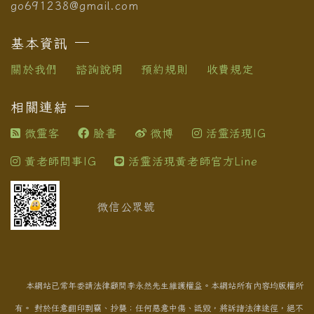
go691238@gmail.com
基本資訊
關於我們
諮詢說明
預約規則
收費規定
相關連結
微靈客
臉書
微博
活靈活現IG
黃老師問事IG
活靈活現黃老師官方Line
微信公眾號
本網站已常年委請法律顧問李永然先生維護權益。本網站所有內容均版權所
有。 對於任意翻印剽竊、抄襲；任何惡意中傷、詆毀，將訴諸法律途徑，絕不