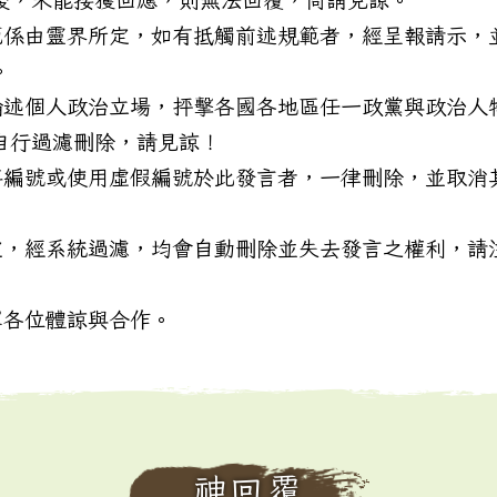
範係由靈界所定，如有抵觸前述規範者，經呈報請示，
。
論述個人政治立場，抨擊各國各地區任一政黨與政治人
自行過濾刪除，請見諒！
事編號或使用虛假編號於此發言者，一律刪除，並取消
定，經系統過濾，均會自動刪除並失去發言之權利，請
冀各位體諒與合作。
神回覆