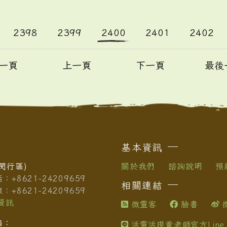
2398
2399
2400
2401
2402
一頁
上一頁
下一頁
最後
基本資訊
閔行區)
關於我們
諮詢說明
預
+8621-24209659
相關連結
+8621-24209659
資訊
微靈客
臉書
箱：
活靈活現黃老師官方Line