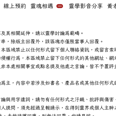
線上預約
靈魂相遇
靈學影音分享
黃
NEW
容及其相關延伸，請以靈學討論為範疇。
言串，除版主回覆外，該區塊亦僅限當事人回覆。
，本區域禁止以任何形式留下個人聯絡資訊，或留言索
的侵權行為，本區域禁止留下任何形式的其他網址、網
及非本處相關事宜或點名提及他處之言論，皆不予置評
論為主，內容中若涉及如書名、產品名或其他任何形式
言論與用字遣詞，請勿有任何形式之汙衊、批評與傷害
個人提問，須先經過呈報請示，在得到靈界或個人主神
後，未能接獲回應，則無法回覆，尚請見諒。