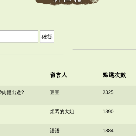
確認
留言人
點選次數
帶肉體出遊?
豆豆
2325
煩悶的大姐
1890
語語
1884