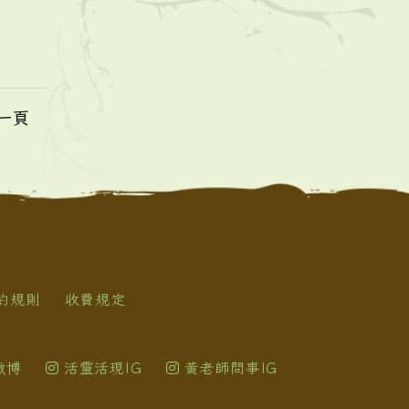
一頁
約規則
收費規定
微博
活靈活現IG
黃老師問事IG