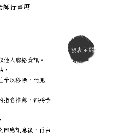
老師行事曆
發表主題
取他人聯絡資訊。
站。
並予以移除，請見
的指名推薦，都將予
。
之回應訊息後，再由