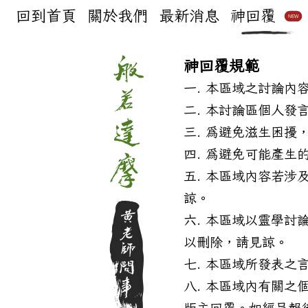
回到首頁
關於我們
最新消息
神回覆
NEW
神回覆規範
本區域之討論內
本討論區個人發
為避免滋生困擾
為避免可能產生
本區域內容若涉
諒。
本區域以靈學討
以刪除，請見諒。
本區域所發表之
本區域內有關之
版主回覆。如經呈報