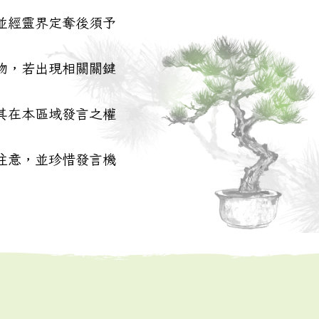
並經靈界定奪後須予
物，若出現相關關鍵
其在本區域發言之權
注意，並珍惜發言機