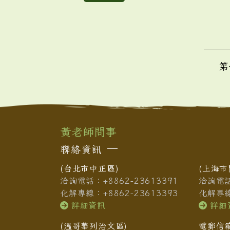
第
黃老師問事
聯絡資訊
(台北市中正區)
(上海市
洽詢電話：+8862-23613391
洽詢電話：
化解專線：+8862-23613393
化解專線：
詳細資訊
詳細
(溫哥華列治文區)
電郵信