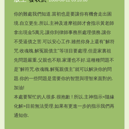
2008-06-12 09:28:08
你的難處我們知道.當初也是要讓你有機會走出困
境.自立更生.所以.主神及達摩祖師才會指示黃老師
拿出現金5萬元.讓你到律師事務所處理債務.讓你
不受逼債之苦.可以安心工作.雖然你身上還有"解符
咒.收魂魄.解冤親債主"等項目要處理.但是家裏祖
先問題嚴重.父親也不順.家運也不好.這種種問題不
是"解符咒.收魂魄.解冤親債主"就可以解決你的問
題.你的一些問題是需要你的智慧與理智來面對的.
加油!
本處要幫忙的人很多.很抱歉 ! 所以.主神指示<隨緣
化解>目前無法受理.如果有更進一步的指示我們再
通知你.