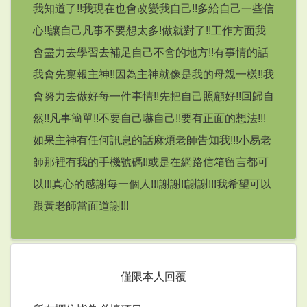
我知道了!!我現在也會改變我自己!!多給自己一些信
心!!讓自己凡事不要想太多!做就對了!!工作方面我
會盡力去學習去補足自己不會的地方!!有事情的話
我會先稟報主神!!因為主神就像是我的母親一樣!!我
會努力去做好每一件事情!!先把自己照顧好!!回歸自
然!!凡事簡單!!不要自己嚇自己!!要有正面的想法!!!
如果主神有任何訊息的話麻煩老師告知我!!!小易老
師那裡有我的手機號碼!!或是在網路信箱留言都可
以!!!真心的感謝每一個人!!!謝謝!!謝謝!!!我希望可以
跟黃老師當面道謝!!!
僅限本人回覆