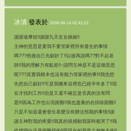
冰清
發表於
2008-06-14 02:41:01
謝謝達摩祖!!謝謝九天玄女娘娘!!
主神的意思是要我不要管家裡所有發生的事情
嗎???然後自己先顧好了!!以後再說嗎??對不起老
師!!我的理解力有點差!!~請問主神是不是這個意思
呢???其實我根本也沒有能力管家裡的事!!!我也想
先把自己顧好!!可是我搬來這裡也已經半年多了!!現
在才找到工作!!但是又還不確定是否真的沒有問
題!!!因為工作也出現困難!!我也盡量的在排除困難!!
只是不知道還會發生甚麼沒有辦法預期的事情!!謝
謝主神對我的疼愛!!我真的很感動我當時都哭了!!我
也很明白這是很難得的!!而現在的我是六神無主的!!