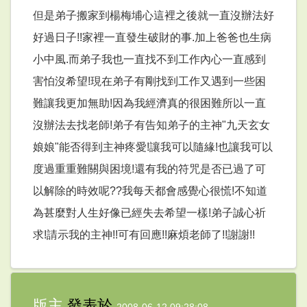
但是弟子搬家到楊梅埔心這裡之後就一直沒辦法好
好過日子!!家裡一直發生破財的事.加上爸爸也生病
小中風.而弟子我也一直找不到工作內心一直感到
害怕沒希望!現在弟子有剛找到工作又遇到一些困
難讓我更加無助!因為我經濟真的很困難所以一直
沒辦法去找老師!弟子有告知弟子的主神"九天玄女
娘娘"能否得到主神疼愛!讓我可以隨緣!也讓我可以
度過重重難關與困境!還有我的符咒是否已過了可
以解除的時效呢??我每天都會感覺心很慌!不知道
為甚麼對人生好像已經失去希望一樣!弟子誠心祈
求!請示我的主神!!可有回應!!麻煩老師了!!謝謝!!
版主
發表於