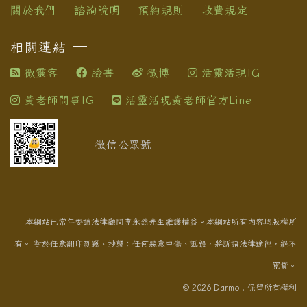
關於我們
諮詢說明
預約規則
收費規定
相關連結
微靈客
臉書
微博
活靈活現IG
黃老師問事IG
活靈活現黃老師官方Line
微信公眾號
本網站已常年委請法律顧問李永然先生維護權益。本網站所有內容均版權所
有。 對於任意翻印剽竊、抄襲；任何惡意中傷、詆毀，將訴諸法律途徑，絕不
寬貸。
© 2026 Darmo . 保留所有權利