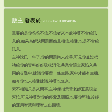
版主
發表於
2008-06-13 08:40:36
重要的是你爸爸不信.不信者來本處神尊不會給訊
息的.如果為解決問題而姑且相信.接受.也是不會給
訊息.
主神說已一年了.你的問題尚未改善.可見你並沒把
祂給你的資料好好吸收消化.共業會讓全家陷入共
同的災難中.建議你要留一條生路.家中才能有生機.
如今你也未接受建議.神尊也無奈.
素不相識只是來問事.主神便指示黃老師五萬現金
幫忙.可見神尊對你的疼愛及關照.也要你堅強.冷靜
的運用智慧與理智走出困境.