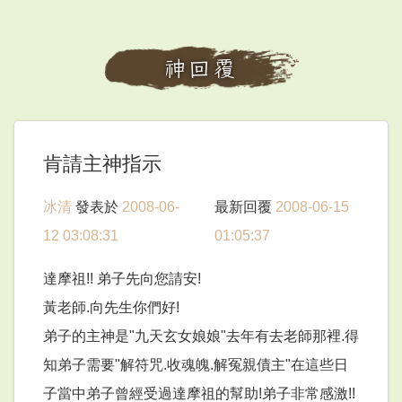
神回覆
肯請主神指示
冰清
發表於
2008-06-
最新回覆
2008-06-15
12 03:08:31
01:05:37
達摩祖!! 弟子先向您請安!
黃老師.向先生你們好!
弟子的主神是"九天玄女娘娘"去年有去老師那裡.得
知弟子需要"解符咒.收魂魄.解冤親債主"在這些日
子當中弟子曾經受過達摩祖的幫助!弟子非常感激!!