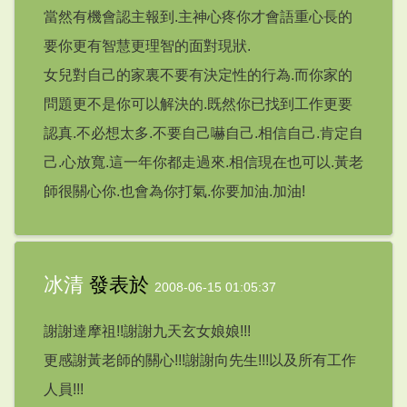
當然有機會認主報到.主神心疼你才會語重心長的
要你更有智慧更理智的面對現狀.
女兒對自己的家裏不要有決定性的行為.而你家的
問題更不是你可以解決的.既然你已找到工作更要
認真.不必想太多.不要自己嚇自己.相信自己.肯定自
己.心放寬.這一年你都走過來.相信現在也可以.黃老
師很關心你.也會為你打氣.你要加油.加油!
冰清
發表於
2008-06-15 01:05:37
謝謝達摩祖!!謝謝九天玄女娘娘!!!
更感謝黃老師的關心!!!謝謝向先生!!!以及所有工作
人員!!!